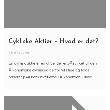
Cykliske Aktier – Hvad er det?
2 Min Reading
En cyklisk aktie er en aktie, der er pÃ¥virket af den
Ã¸konomiske cyklus og derfor vil stige og falde
baseret pÃ¥ konjunkturerne i Ã¸konomien. Disse