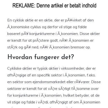
En cyklisk aktie er en aktie, der er pÃ¥virket af den
Ã¸konomiske cyklus og derfor vil stige og falde
baseret pÃ¥ konjunkturerne i Ã¸konomien. Disse aktier
er kendt for at prÃ¦stere godt, nÃ¥r Ã¸konomien er
stÃ¦rk og gÃ¥ ned, nÃ¥r Ã¸konomien bremser op.
Hvordan fungerer det?
Cykliske aktier er typisk aktier i virksomheder, der er
afhÃ¦ngige af en specifik sektor i Ã¸konomien, f.eks.
en sektor som ejendomsmarkedet eller rÃ¥varer. Disse
sektorer er kendt for at vÃ¦re sÃ¦rligt fÃ¸lsomme over
for konjunkturerne i Ã¸konomien, hvilket betyder, at de
vil stige og falde i vÃ¦rdi, afhÃ¦ngigt af om Ã¸konomien