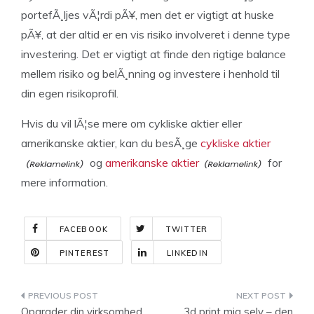
portefÃ¸ljes vÃ¦rdi pÃ¥, men det er vigtigt at huske
pÃ¥, at der altid er en vis risiko involveret i denne type
investering. Det er vigtigt at finde den rigtige balance
mellem risiko og belÃ¸nning og investere i henhold til
din egen risikoprofil.
Hvis du vil lÃ¦se mere om cykliske aktier eller
amerikanske aktier, kan du besÃ¸ge
cykliske aktier
og
amerikanske aktier
for
mere information.
FACEBOOK
TWITTER
PINTEREST
LINKEDIN
Indlægsnavigation
Opgrader din virksomhed
3d print mig selv – den