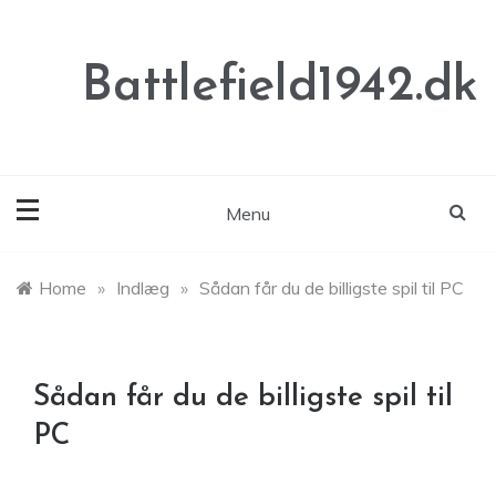
Skip
to
content
Battlefield1942.dk
Menu
Home
»
Indlæg
»
Sådan får du de billigste spil til PC
Sådan får du de billigste spil til
PC