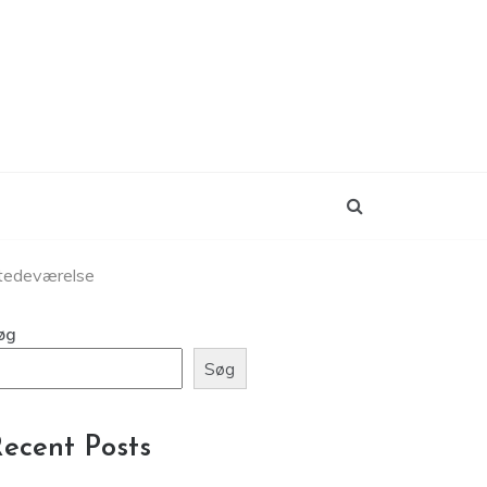
lstedeværelse
øg
Søg
ecent Posts