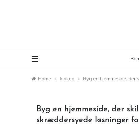
Skip
to
content
Bem
Home
»
Indlæg
»
Byg en hjemmeside, der sk
Byg en hjemmeside, der skil
skræddersyede løsninger for