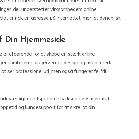
tværs af enheder. Ved kombinationen af teknisk
inger, der understøtter virksomheders online
 blot er nok en adresse på internettet, men et dynamisk
f Din Hjemmeside
 er afgørende for at skabe en stærk online
ger kombinerer brugervenligt design og avancerede
lot ser professionel ud, men også fungerer fejlfrit.
eværdigt og afspejler din virksomheds identitet.
 oppetid og kundesupport for at sikre, at din