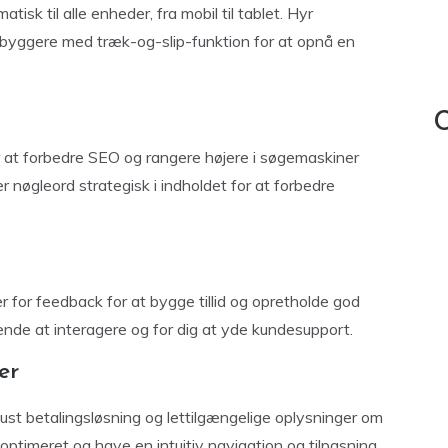
isk til alle enheder, fra mobil til tablet. Hyr
ebyggere med træk-og-slip-funktion for at opnå en
C
r at forbedre SEO og rangere højere i søgemaskiner
nøgleord strategisk i indholdet for at forbedre
r for feedback for at bygge tillid og opretholde god
de at interagere og for dig at yde kundesupport.
er
obust betalingsløsning og lettilgængelige oplysninger om
timeret og have en intuitiv navigation og tilpasning